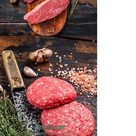
Genussburger
"zarte Rindfleischpatties"