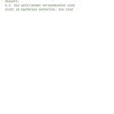
Steuern.
5.2. Die anfallenden Versandkosten sind
nicht im Kaufpreis enthalten. Sie sind
über eine entsprechend bezeichnete
Schaltfläche auf unserer Internetpräsenz
oder im jeweiligen Angebot aufrufbar,
werden im Laufe des Bestellvorganges
gesondert ausgewiesen und sind von Ihnen
zusätzlich zu tragen, soweit nicht die
versandkostenfreie Lieferung zugesagt
ist.
5.3. Die Ihnen zur Verfügung stehenden
Zahlungsarten sind unter einer
entsprechend bezeichneten Schaltfläche
auf unserer Internetpräsenz oder im
jeweiligen Angebot ausgewiesen.
5.4. Soweit bei den einzelnen
Zahlungsarten nicht anders angegeben,
sind die Zahlungsansprüche aus dem
geschlossenen Vertrag sofort zur Zahlung
fällig.
6. Lieferbedingungen
6.1. Die Lieferbedingungen, der
Liefertermin sowie gegebenenfalls
bestehende Lieferbeschränkungen finden
sich unter einer entsprechend
bezeichneten Schaltfläche auf unserer