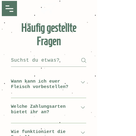
Häufig gestellte
Fragen
Wann kann ich euer
Fleisch vorbestellen?
Der nächste Termin ist für
September 2026 geplant. Der
Welche Zahlungsarten
bietet ihr an?
genaue Termin wird
rechtzeitig (ca. 1 Monat im
Du kannst deine Bestellung
Vorhinein) bekanntgegeben.
direkt Online mit
Wie funktioniert die
Infos zu den zukünftigen